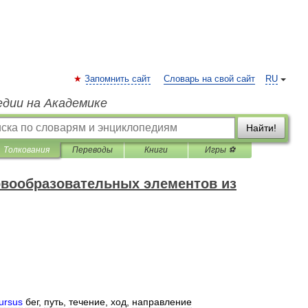
Запомнить сайт
Словарь на свой сайт
RU
едии на Академике
Найти!
Толкования
Переводы
Книги
Игры ⚽
овообразовательных элементов из
ursus
бег
,
путь
,
течение
,
ход
,
направление