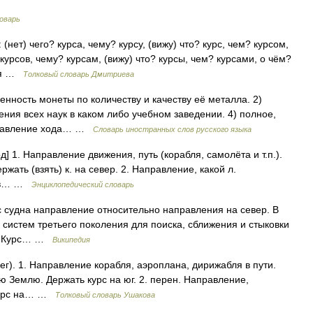
оварь
(нет) чего? курса, чему? курсу, (вижу) что? курс, чем? курсом,
? курсов, чему? курсам, (вижу) что? курсы, чем? курсами, о чём?
ния …
Толковый словарь Дмитриева
 ценность монеты по количеству и качеству её металла. 2)
ния всех наук в каком либо учебном заведении. 4) полное,
аправление хода… …
Словарь иностранных слов русского языка
ход] 1. Направление движения, путь (корабля, самолёта и т.п.).
жать (взять) к. на север. 2. Направление, какой л.
ль в… …
Энциклопедический словарь
рс судна направление относительно направления на север. В
 систем третьего поколения для поиска, сближения и стыковки
ке: Курс… …
Википедия
бег). 1. Направление корабля, аэроплана, дирижабля в пути.
вую Землю. Держать курс на юг. 2. перен. Направление,
 Курс на… …
Толковый словарь Ушакова