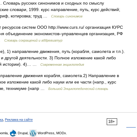
... Словарь русских синонимов и сходных по смыслу
ские словари, 1999. курс направление, путь, курс действий;
тариф, котировка; труд …
Словарь синонимов
ресурсов систем ООО http://www.curs.ru/​ организация КУРС
дня объединение экономистов–управленцев организация, РФ
e …
Словарь сокращений и аббревиатур
е), 1) направление движения, путь (корабля, самолета и т.п.).
 и другой деятельности. 3) Полное изложение какой либо
кой истории). 4)… …
Современная энциклопедия
направление движения корабля, самолета.2) Направление в
ое изложение какой либо науки или ее части (напр., курс
вузе, техникуме (напр …
Большой Энциклопедический словарь
ка
,
Реклама на сайте
18+
omla,
Drupal,
WordPress, MODx.