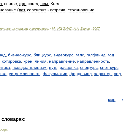
л
.
course
,
фр
.
cours
,
нем
.
Kurs
нование
(
лат
.
concursus
-
встреча
,
столкновение
,
ментов
из
латыни
и
греческого
. -
М
.
:
НЦ
ЭНАС
.
А
.
А
.
Быков
.
2007
.
инд
,
бизнес-курс
,
блицкурс
,
видеокурс
,
галс
,
галфвинд
,
год
,
котировка
,
крен
,
линия
,
направление
,
направленность
,
итика
,
псевдоанглицизм
,
путь
,
расценка
,
спецкурс
,
спот-курс
,
овка
,
устремленность
,
факультатив
,
фордевинд
,
характер
,
ход
,
кюр
х словарях:
оварь