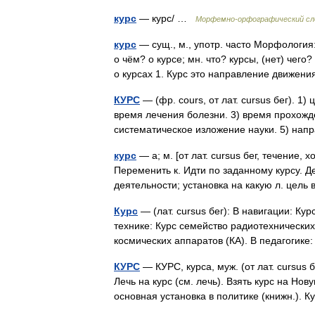
курс
— курс/ …
Морфемно-орфографический сл
курс
— сущ., м., употр. часто Морфология: 
о чём? о курсе; мн. что? курсы, (нет) чего
о курсах 1. Курс это направление движе
КУРС
— (фр. cours, от лат. cursus бег). 1)
время лечения болезни. 3) время прохожде
систематическое изложение науки. 5) н
курс
— а; м. [от лат. cursus бег, течение, 
Переменить к. Идти по заданному курсу. Дер
деятельности; установка на какую л. це
Курс
— (лат. cursus бег): В навигации: Ку
технике: Курс семейство радиотехнических
космических аппаратов (КА). В педагоги
КУРС
— КУРС, курса, муж. (от лат. cursus 
Лечь на курс (см. лечь). Взять курс на Но
основная установка в политике (книжн.).