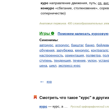
курс
направление
движения
,
путь
;
ср
.
анг
конкурс
«
сбегание
,
столкновение
»,
сорев
соперничество
)
Анатомия
терминов
.
400
словообразовательных
эле
Игры ⚽
Поможем написать курсовую
Синонимы
:
автокурс
,
агрокурс
,
бакштаг
,
банко
,
бейдев
обучения
,
зарубежка
,
кинокурс
,
контрагалс
настроенность
,
ориентация
,
полветра
,
пол
ступень
,
тенденция
,
течение
,
уклон
,
устан
цена
,
цикл
,
экспресс-курс
кур
Смотреть что такое "курс" в други
курс
— курс, а …
Русский орфографический сл