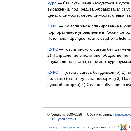
курс
— См. путь, цена находиться в курсе
выражений. под. ред. Н. Абрамова, М.: Рус
цена, стоимость, себестоимость, ставка, 
КУРС
— Комплексное планирование и учёт 
Корпоративное управление в России сего
Источник: http://igso.ru/articles.php?articl
КУРС
— (от латинского cursus бег, движени
2) Направление в политике, общественной
науки или ее части (например, курс русс
КУРС
— (от лат. cursus бег движение),1) 
политике (напр., курс на реформы).3) Полн
русской истории).4) Ступень обучения в 
© Академик, 2000-2026
Обратная связь:
Техподдерж
👣 Путешествия
Экспорт словарей на сайты
, сделанные на PHP,
Jo