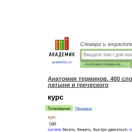
Словари и энциклоп
academic.ru
Анатомия терминов. 400 словообразовательных элементов из латыни и греческого
Анатомия терминов. 400 сл
латыни и греческого
курс
Толкование
Перевод
курс
(
лк
)
currere
бегать
,
бежать
,
быстро
двигаться
;
c